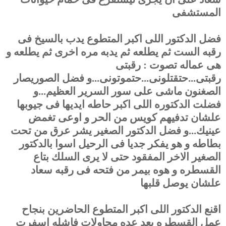
المستشفى
فضل الدكتور اللى اكبر المتطوع يدب بالسيخ فى
رقبه الست ثم يطلعه ثم يدبه مره اخرى ثم يطلعه و
هى عماله تصوت : رقبتى
رقبتى...حتقتلونى...حتموتونى...و فضل الصوريصار
الصغنون ماشى على سور السرير العظيم...و
فضلت الدكتوره اللى اكبر حاطه ايديها فى جيوبها
علشان تدفيهم كويس من الحر و اوعى تغمض
عينيك...و فضل الدكتور الصغير يشر عرق من تحت
بطاطه و هو يفكر جديا فى الرحيل اسوا بالدكتور
الصغير الاخر المفقود حتى لا يرى السلك بتاع
القسطره و هوه بيمر من فتحه فى رقبه سعاد
علشان يوصل قلبها
اقنع الدكتور اللى اكبر المتطوع الحاضرين بنجاح
عمل القسطره بعد عده محاولات فاشله اسفرت