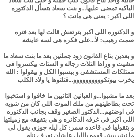
جايبه واحد بتاع قانون كتب جمله و خلى بنت سعاد
الباكيه تمضى عليها...و بنت سعاد بتسأل الدكتوره
اللى اكبر : يعنى هى ماتت ؟
و الدكتوره اللى اكبر بترتعش قالت لها بعد فتره
صمت رهيب: لأ...على فكره هى لسه عايشه
و بعدين بتاع القانون زود جملتين بعد ما بنت سعاد ما
مشيت و وراها التلات رجاله و الستات بيكسروا فى
ممتلكات المستشفى و بيسبوا الكل و بيقولوا : الله
يخرب بيوتكوووووووووو...قتلتوها يا ولاد الكلب
بعد ما مشيوا...و العيانين التانيين ما خافوا و استخبوا
تحت بطاطينهم من ملك الموت اللى كان من شويه
فى اوضتهم...الدكتور الصغير وقف بجانب الدكتوره
اللى اكبر فى غرفه الدكاتره و هى بتقهقه مع زميلتها
و بتقولها فى قاعده سمر: كل ليله جوزى يقول لى
ما تشربيش قهوه بالليل علشان نعرف ننام