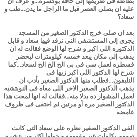
بطاطه فى طريقها إلى حافه بوكسره...و عرف ان
عليه ان يصلى العصر قبل ما الراجل ما يدن...طب و
سعاد؟
بعد ان صلى خرج الدكتور الصغير من المسجد
يجرى إلى المستشفى التى ترقد فيها سعاد و قابل
الدكتوره اللى اكبر و شرح لها الوضع فقالت له ان
يذهب إلى مكان يبعد خمسه كيلومترات ليحضر
قسطره لعمل سى فى بى الخ الخ الخ لسعاد...كما
شرح لها الدكتور اللى اكبر زيها فى
التليفون...فطلب منها الدكتور الصغير بأدب ان
يذهب الدكتور الصغير الاخر اللى معاه فى النوبتشيه
لعمل المشوار ده بدلا منه...فقالت له انها لمحت هذا
الدكتور الصغير مره أو مرتين ثم اختفى فى ظروف
غامضه
القى الدكتور الصغير نظره على سعاد التى كانت
تهمهم بكلمات غير مفهومه و حولها اكثر من عشره