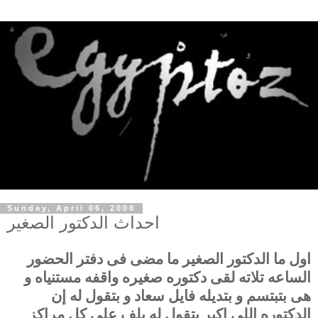
Sunday, April 06, 2008
احداث الدكتور الصغير
اول ما الدكتور الصغير ما مضى فى دفتر الحضور
الساعه تلاته لقى دكتوره صغيره واقفه مستنياه و
هى بتبتسم و بتديله فايل سعاد و بتقول له إن
الدكتوره اللى اكبر بتقول له يلف على كل مراكز