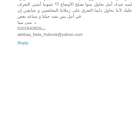
لسه عندك أمل نحاول سوا نصلح الأوضاع ؟؟ عموما أتمنى التعرف
عليك لأننا نحاول دايما التعرق على زملائنا المخلصين و شايفين إن
في أمل بس نشد حيلنا و نساعد بعض
د. منى مينا
ت0101643826
atebaa_bela_hokook@yahoo.com
Reply