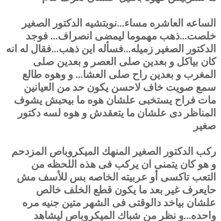
الساعه العاشره مساء...نوبتشيه الدكتور الصغير
خلصت...ذهب مهموما ليمضى انصراف... فوجد
الدكتور الصغير زميله...فسأله اين ذهب...فقال له انه
كان بياكل و بعدين صلى العصر و بعدين صلى
المغرب و بعدين راح صلى العشا... و وهوه طالع
سمع صويت خاف لاحسن يكون حد من العيانين
مات فراح يستخبى علشان هوه ما بيحبش يشوف
المناظر دى علشان ما يتعقدش و هوه لسه دكتور
صغير
ركب الدكتور الصغير المنهك الميكروباص المزدحم
و هو كان يتمنى ان يركب فى هذه اللحظه من
التعب تاكسى أو عربيته الخاصه بس للأسف مش
حايعرف غير بعد ما يكون قطع الخلف خالص
علشان بياخد دالوقتى فى الشهر متين جنيه مره
واحده...و نظر من شباك الميكروباص ليشاهد