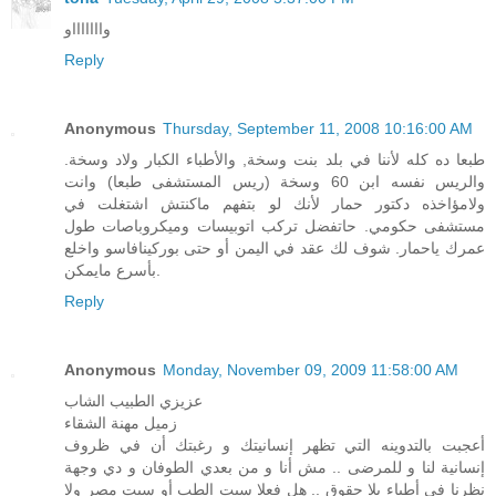
واااااااو
Reply
Anonymous
Thursday, September 11, 2008 10:16:00 AM
طبعا ده كله لأننا في بلد بنت وسخة, والأطباء الكبار ولاد وسخة.
والريس نفسه ابن 60 وسخة (ريس المستشفى طبعا) وانت
ولامؤاخذه دكتور حمار لأنك لو بتفهم ماكنتش اشتغلت في
مستشفى حكومي. حاتفضل تركب اتوبيسات وميكروباصات طول
عمرك ياحمار. شوف لك عقد في اليمن أو حتى بوركينافاسو واخلع
بأسرع مايمكن.
Reply
Anonymous
Monday, November 09, 2009 11:58:00 AM
عزيزي الطبيب الشاب
زميل مهنة الشقاء
أعجبت بالتدوينه التي تظهر إنسانيتك و رغبتك أن في ظروف
إنسانية لنا و للمرضى .. مش أنا و من بعدي الطوفان و دي وجهة
نظرنا في أطباء بلا حقوق .. هل فعلا سبت الطب أو سبت مصر ولا