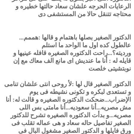
الرعايات الحرجه علشان سعاد حالتها خطيره و
محتاجه تتنقل حالا من المستشفى دى
الدكتور الصغير بصلها باهتمام و قالها :هممم...
عالطول كده اول ما الواحد ما استلم
ورديته؟...راحت الدكتوره الصغيره قافله عينيها و
قايله له : أنا ما عنديش اى مانع الف معاك مع إن
نوبتشيتى خلصت
الدكتور الصغير قال لها :لأ روحى انتى علشان تنامى
و تستعدى لبكره و تكونى نشيطه فى يوم
الإضراب...ضحكت الدكتوره الصغيره و قالت له: أنا
مش مصريه...أنا سعوديه...أنا مامتى بس اللى
مصريه...و بدأت الدكتوره الصغيره تشرح للدكتور
الصغير تفاصيل حاله سعاد و هى عماله تقلب فى
ورق فايلها و الدكتور الصغير مشغول البال فى