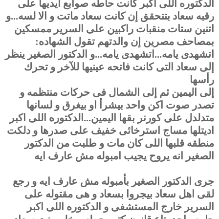
الدكتوره اللى اكبر كانت حاطه صوابع ايديها على
رقبه سعاد بتتحقق إن كانت سعاد ماتت و الا لسه...و
اتنين ستات منقبات راكبين على السرير ممسكين
بمصاحف مصرين إن والدتهم تقول الشهاده:
اتشهدى يامه...اتشهدى يامه...و الدكتور الصغير ينظر
إلى سعاد التى كانت فاتحه عينيها للآخر و تحرك
رأسها
إلى اليمين ثم إلى الشمال فى حركات منتظمه و
تصدر صوت اكن واحد بيشرأ او بيغرق و لسانها
متدلدل على كورنر بقها اليمين...الدكتوره اللى اكبر
اديتلها مساج استرخائى خفيف على صدرها و دلكت
منطقه قلبها اللى كان مات و طلبت من الدكتور
الصغير انه يروح يجيب امبوله مش عارف ايه
جرى الدكتور الصغير بأمبوله مش عارف ايه و رجع
لقى اهل سعاد بيجروا بسعاد و هى مقتوله على
السرير خارج المستشفى و الدكتوره اللى اكبر