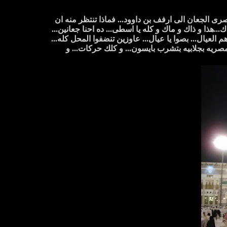
 الجعان الى ارفف بن داوود... فماذا تنتظر منه ان
ك...هذا و ذاك و ماك و كله يا اسطى... ده احنا جعانين...
 العيال... بصوا يا عيال... عاوزين تنضفوا المحل كله...
صريه بجلابيه بتشرب بايسون... و كلك حركات... و