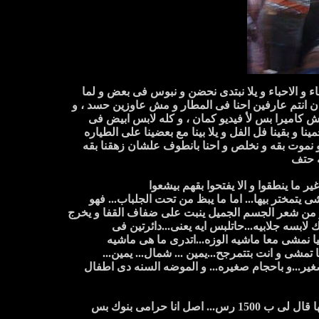
ء و الاحباء و يلا نبتدى نحضن و نبوس فى بعض و لما
انتم عارفين احنا فى المطار و مش عاوزين حسد ، و
 كاميرا بس لأ فيديو كمان ، و كله لابس ابيض فى
و بقينا فل الفل و يلا بينا مع بعضينا على الطياره
و نموت بقه و نخلص و احنا بانطوف علشان زهقنا بقه
ه حتف
ما ينطقوا و الا يفتحوا بقهم بيشعوا
 يتمختر بيها... اما ما يبظ من تحت الجلباب... فهو
ار من شعر الجسم الجميل ينبت على ضفاف القفا و يخرج
ابسه جلابيه...حاتلبس ايه يعنى...دائرتين فى
هيا نمشى معا ماشيه الوزه...اتدرى ما هى ماشيه
مشى و انت بتتمرجح...يمين ... شمال... يمين...
صغير...و باحجام صغيره... و الموضه السنه دى اطفال
كوكو بيكلمنى من مصر علشان يقول لى انى اشتريله ساعه يد معينه... روحت اسأل عليها قال لى ب 1500 رس... اصل انا حرامى بنوك بس