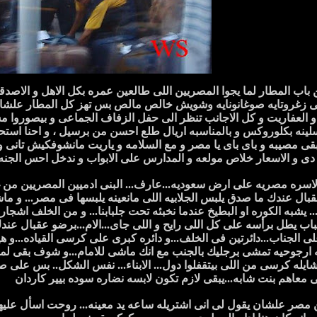
 باب المطار لما يجوا المصريين اللى طالعين عمره بكل الاهل و الاصدقا
ى زغروتايه صوغانونايه وشويش خالص مالص بس تهز كل المطار علشان 
و العفاريت و كل الاجانب تنظر الى حفل الزفاف الجماعى و بيصوروا مش
نه بكلوروكس و بالمناسبه اريال طلع احسن من برسيل ، و احنا استحمينا 
بقى مصيبه و باى باى يا مصر و مع السلامه و ياريت مانشوفكيش تانى 
 دى و الاسعار خلاص مولعه و المدارس على الابواب و ندخل احس الجن
اسره مصريه على ارض سعوديه...عارف... البنى ادميين المصريين من غير 
قبال عندك ما صدق يلبس الجلابيه اللى مانعينه يلبسها فى مصر... و ماشى
 يشبه الكوره او البطيخ عندما نخبئه تحت جلبابنا... و من الخلف اشج
ب يطل برأسه على كل اللى رايح و اللى جاى...الام...برضو عقبال عندك ل
 على الجناب...دائرتين فى الخلف...و دائره كبرى على كرسى القياده...و 
يه ارجوحيه تمشى برجليك بالجنب مع انك ماشى للامام...و شوف بقى لما ت
 شايله كرسى من اللى بيتقفلوا دول... الابناء... نفس الشكل.. بس على 
 معاهم بنت شابه...يبقى لازم تكون لابسه نضاره سوده بيير كاردان