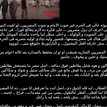
ته عالى فى الحرم غير صوت الامام و صوت المصريين...لو لقيت ات
بقى اعرف ان دول مصريين ... على فكره ده لازم يتعالج فورا... فى حاجه 
ن على الصويت و الولوله... و احلى منظر لما واحده ماسكه الموبايل ب
 هناك فى مصر يسمعها...فتصور وليه بتنادى لوليه مصريه فى الحرم و بتق
.. مش عارفه اقفل المحمول... و البازابورط حايوقع منى... ايوووه
لمصريين التجاريه شبشب او تو ان يحتفظ بالصداره بعد ثلاثه اعوام من
تيك و تخين و بيخوف... جامبو
لوز و هوه شايل بطاطين فوق دماغه... اصل مصر ما بتصنعش بطاطين و ا
ن من بره... و ما فيش مانع من حلل ستانلى ستيل و شوك و سكاكين مع اننا
ق بقه و كبايات بقه ... و بقه بقه... و ليه ما نجيبش لبس لزوم الشتا بر
 الفطار... ايه قله الذوق دى...اصل انت ما تعرفش انا مين... ده انا
نا لما افطر... افطر عالطول...يعنى من غير مقدمات... فراخ ... لحمه... ر
ليا بحاجه تتاكل... مش بلحه... بلحه ايه يا راجل
 رمضان للاماكن المقدسه...اصل رمضان شهر خير و مغفره... ماقول