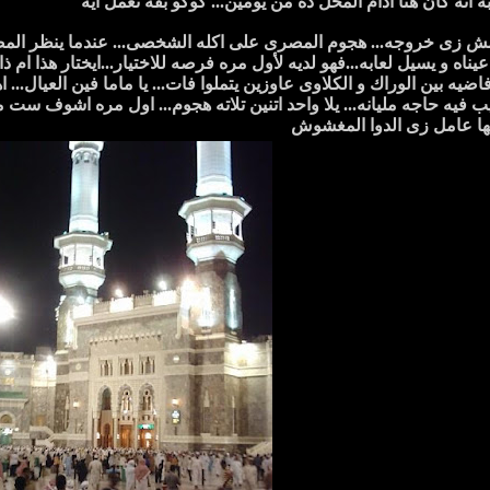
 انه كان هنا ادام المحل ده من يومين... كوكو بقه نعمل ايه
ش زى خروجه... هجوم المصرى على اكله الشخصى... عندما ينظر المصرى
عيناه و يسيل لعابه...فهو لديه لأول مره فرصه للاختيار...ايختار هذا ام ذا
ه بين الوراك و الكلاوى عاوزين يتملوا فات... يا ماما فين العيال... اهم
يه حاجه مليانه... يلا واحد اتنين تلاته هجوم... اول مره اشوف ست م
مها عامل زى الدوا المغشوش