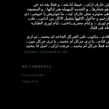
رف ازاى... عبيط انا بقه... و فعلا بقه ده عن
شعارها... و الخدمه المهمله هى ادائها... و المضيفه
هى متوتره مش عارف ليه... ما تتوتريش يا حبيبتى.. دى
لرحيم و حاكول الاقيها بتشيل الاكل من ادامى... طب
ثورى ... و ايام مصرى ياختى... ايام ثورى الطياره
بطه فى قلبك
دم... مكتوب على الجركل الحاجه ام محمد... ثم ارى
قادم... يا ترى جركل ام محمد... يا ترى جركل مين...
انه فعلا جركل ام محمد... عرفت ازاى... اصل انا محمد
`
THURSDAY, SEPTEMBER 20, 2007
NO COMMENTS:
Post a Comment
Newer Post