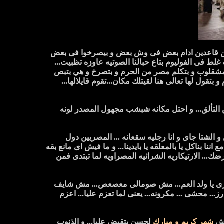
نين قاعدين ادام بعض فى وش بعض و بيصرخوا فى بعض
غلط فى الفوليوم بتاع حبالنا الصوتيه عاوزه تظبيت...
المشقلوب و بتكلم مصر من الحرم و بتصرخ و هي بتبص
ول لها تعالى هنا لقيتلك مكان...تقوم قايلالها...
 التألق... و احتل مكانه شبشب مجهول المصدر لونه
لشتا جاى و انا رجليه سقعانه ... المصريين دول
 بناكل يا بالمعلقه يا بايدينا... و ما فيش اى مانع بقه
ضك... الارتيكاريه الشرائيه المصراويه لما تبتدى فمن
 المصرى يا ولد العم... مش صومالى معصعص... مش شايف
ز... محشى ... مكرونه... يعنى لما تعزم عليا... اعزم
تش
شهر كريم و مبارك
لحسن يتقبض عليا... و الذنوب