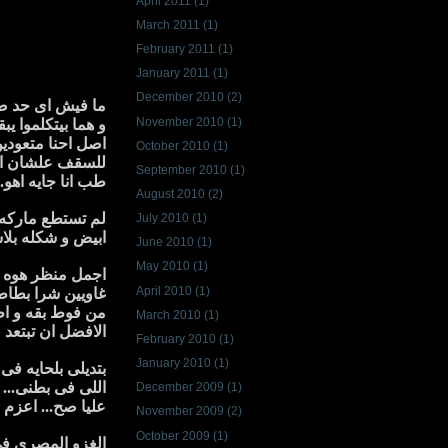
April 2011
(1)
March 2011
(1)
February 2011
(1)
January 2011
(1)
December 2010
(2)
ما فيش اى حد صو
November 2010
(1)
و هما بيتكلموا ي
اصل احنا متعودي
October 2010
(1)
للسقف علشان اللى
September 2010
(1)
طب انا جايه اهو.
August 2010
(2)
لم تستطع ماركه ا
July 2010
(1)
ابيض و شكله بلاس
June 2010
(1)
May 2010
(1)
اجمل منظر هوه ا
April 2010
(1)
غاويين شرا بطاطي
من فوط بقه و اطبا
March 2010
(1)
الافضل ان تبتعد
February 2010
(1)
January 2010
(1)
بتديلى بلحايه فى
اللى فى بطنى... ا
December 2009
(1)
عليا صح... اعزم ع
November 2009
(2)
October 2009
(1)
الغزو المصرى فى