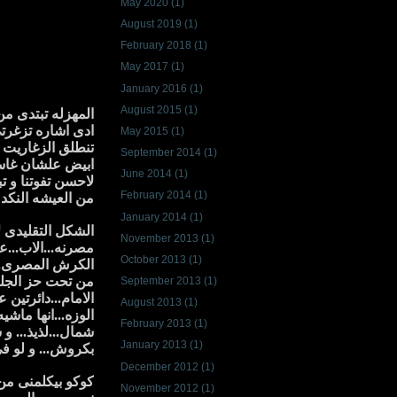
May 2020
(1)
August 2019
(1)
February 2018
(1)
May 2017
(1)
January 2016
(1)
August 2015
(1)
المهزله تبتدى من
ادى اشاره تزغرت
May 2015
(1)
تنطلق الزغاريت 
September 2014
(1)
ابيض علشان غاسلي
June 2014
(1)
لاحسن تفوتنا و ت
February 2014
(1)
من العيشه النكد
January 2014
(1)
الشكل التقليدى ل
November 2013
(1)
مصرنه...الاب...ع
October 2013
(1)
الكرش المصرى...
من تحت حز الجلبا
September 2013
(1)
الامام...دائرتين
August 2013
(1)
الوزه...انها ماش
February 2013
(1)
شمال...لذيذ... و
January 2013
(1)
بكروش... و لو فى
December 2012
(1)
November 2012
(1)