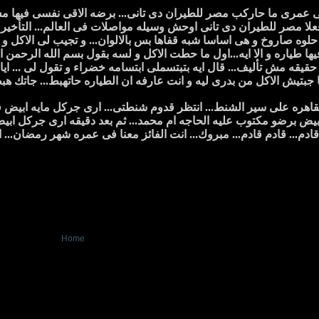
 عمرى ما حاركب مصر للطيران دى تانى... برضه الاقى نفسى فيها مش عا
علا مصر للطيران دى تانى اوحش وسيله مواصلات فى العالم... التأخير هو 
حلوه صاروخ و هى اساسا شبه قفاها بس بالالوان... و تجيب لى الاكل و 
ها طياره و الا ايه...اول ما حطت الاكل و لسه بقول بسم الله الرحمن ا
حقيقه مش تأليف... قال ايه بتبتسملى ابتسامه خضراء و تقول لى ... ايام 
جبتيش الاكل من بدرى ليه و انت عارفه ان الطياره حاتهبط... جاتك ه
اهره على سير الشنط... انتظر قدوم شنطتى... ارى جركل مايه ابيض قا
يض برضو مكتوب عليه الحاجه ام محمد... ثم بعد دقيقه ارى جركل ابيض 
قادم... قادم قادم... مبروك... انت الفائز معنا فى عمره شهر رمضان... 
Home