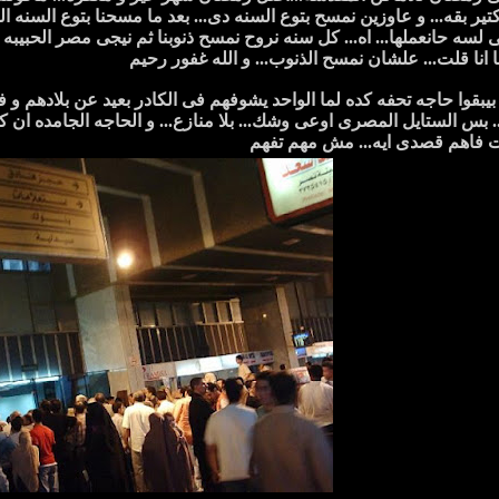
ا كتير بقه... و عاوزين نمسح بتوع السنه دى... بعد ما مسحنا بتوع السنه ا
 لسه حانعملها... اه... كل سنه نروح نمسح ذنوبنا ثم نيجى مصر الحبيبه
ما انا قلت... علشان نمسح الذنوب... و الله غفور رحيم
 بيبقوا حاجه تحفه كده لما الواحد يشوفهم فى الكادر بعيد عن بلادهم 
.. بس الستايل المصرى اوعى وشك... بلا منازع... و الحاجه الجامده 
نت فاهم قصدى ايه... مش مهم تفهم