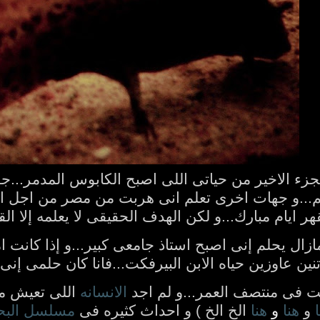
جزء الاخير من حياتى اللى اصبح الكابوس المدمر...ج
م...و جهات اخرى تعلم انى هربت من مصر من اجل الب
هر ايام مبارك...و لكن الهدف الحقيقى لا يعلمه إلا الق
مازال يحلم إنى اصبح استاذ جامعى كبير...و إذا كانت 
اتنين عاوزين حياه الابن البيرفكت...فانا كان حلمى إنى
ت فى منتصف العمر...و لم اجد
الانسانه
اللى تعيش مع
و
هنا
و
هنا
الخ الخ )
و احداث كثيره فى
مسلسل الب