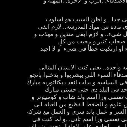
صدقاء...الرب و الآخره...المهنه و
نى جدا...و اظن السبب هو اسلوب
اى ماده من مواد المدرسه...لازم ابقى
ل شىء...و لازم ابقى متدين و مهذب و
ى صحاب كتير و محبب من كل
أو ارتكبت خطأ فى شىء أو لا اجيد
احده...يعنى كنت الانسان المثالى
صدقاء السوء اللى بيشربوا و يدخنوا بانجو
 السياسه و بدأت انقد ديكتاتوريه مبارك
د فى البلد دى حتى حسنى مبارك
 نفسى ورا اسم ولد شاب و كومبيوتر و
 علوم و الضغط الفظيع من العيله انى
 السر و عمل باند سرى و العمل مع شركه
اخفى نفسى ورا اسم تانى...و لما كنت فى
شتغل فى الجامع اعلم الاطفال تحت اشراف