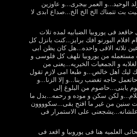
 الوحيد...و العمر بيجرى...و عاوزين
ت بت تتمناك الخ الخ الخ...صداع ابدى لا
حاقعد فى يوروبيا الضبابيه لمده تلات
 افلام البورنو افك برايز...كنت بانزل كل
 تلاته الاقى واحده...هل كان يظن ابى
ده مستعمله من يوروبيا تلهف كل فلوسى و
لابه و الجمعيات الخيريه...يعنى من
نك ليك اهل خالص...و طبعا امى لازم تقول
تعمل حاجه تغضب ربنا...و إلا الزنا...و
يابنى...حاصوم من البلوغ إلى
م...و لكن سكن و موده و رحمه...بدل ما
يت سنين من غير ما افتح بقى...سكوووون
علشانه...يشجعنى على الاستمرار فى
ثى العلميه هنا فى يوروبيا و اقعد فى