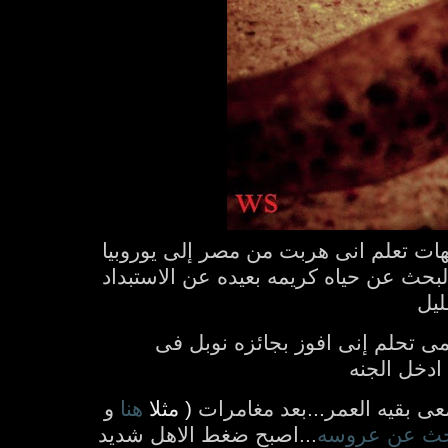
هات تعلم انى هربت من مصر إلى يوروبيا
حث عن حياه كريمه بعيده عن الاستبداد
ليل
امى تحلم إنى افوز بجائزه نوبل فى
 ادخل الجنه
ى بقيه العمر...بعد مغامرات
( مثلا
هنا
و
حث عن عروسه
...اصبح ضغط الاهل شديد