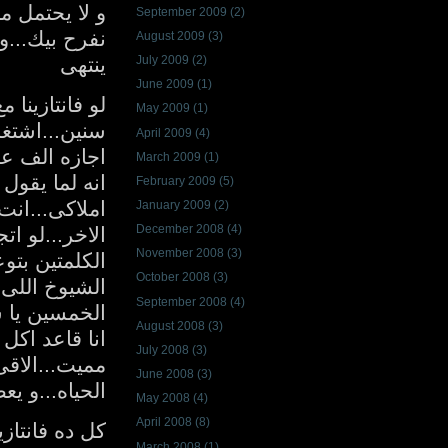
و لا يحتمل م
September 2009
(2)
نفرح بيك...و
August 2009
(3)
ينتهى
July 2009
(2)
June 2009
(1)
لو فانتازينا
May 2009
(1)
سنين...اشتغل
April 2009
(4)
اجازه الف ع
March 2009
(1)
انه لما يقول
February 2009
(5)
املاكى...انت
January 2009
(2)
December 2008
(4)
الاخر...لو ا
November 2008
(3)
الكلمتين بتوع
October 2008
(3)
الشيوخ اللى
September 2008
(4)
الخمسين يا ش
August 2008
(3)
انا قاعد اكل
July 2008
(3)
مميت...الاق
June 2008
(3)
الحياه...و ي
May 2008
(4)
April 2008
(8)
كل ده فانتاز
March 2008
(1)