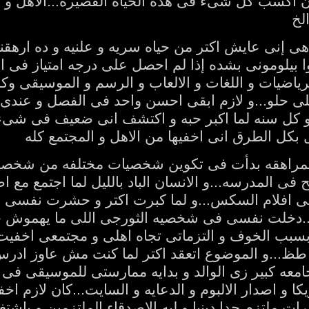
ن اكسب كل شىء فى هذه الحياه القصيره...الاهل و الا
لخ
هى إنى عايش اكتر من حياه سريه و علنيه و ده ارهق
انوا بيلومونى بشده إذا لم احصل على درجه امتياز فى 
اضيات و اللغات و الالعاب و الرسم و الموسيقى وك
ى حلو...و لازم ابقى احسن واحد فى الفصل و عند
و كل سنه لما اكبر حبه و اكتشف انى ضعيف فى شىء 
بكل الطرق انى اخفيها من الاهل و المجتمع كله
لمراهقه بدأت فى تكوين شخصيات مختلفه من شخصيه و
 فى المدرسه...و الانسان الباد بالليل لما اجتمع مع ا
ى افلام السكس...و لما كبرت اكتر و حشرت نفسى فى
...دخلت نفسى فى شخصيه الثورجى اللى ما يهموش ح
سبب الخوف و التزماتى تجاه اهلى و مجتمعى اخفيت
طظ...و الموضوع اتعقد اكتر لما كنت مش عاوز ادرس
امعه كبير زى الوالد و بدايه ممارستى للموسيقى فى
يكا و اصدار الالبوم و الدعايه و السايت...كان لازم 
رات ملتزم جدا دينيا و ليه الاصدقاء الملتزمين و با