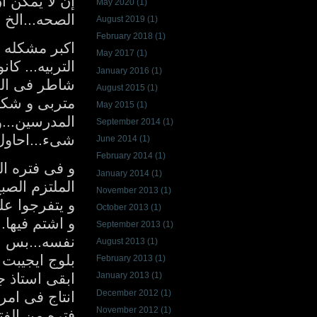
إن لا يمكن ا
May 2020
(1)
الصحه...الخ ا
August 2019
(1)
February 2018
(1)
اكبر مشكله 
May 2017
(1)
التربيه... ك
January 2016
(1)
شاطر فى الري
August 2015
(1)
متربى و شكل
May 2015
(1)
المدرسين...
September 2014
(1)
شىء...احاول 
June 2014
(1)
February 2014
(1)
و فى فتره ا
January 2014
(1)
الملتزم الصبح
November 2013
(1)
و يتفرجوا عل
October 2013
(1)
و اشتم فيها
September 2013
(1)
نفسه...بس ب
August 2013
(1)
بلوج ايجيبت 
February 2013
(1)
ابقى استاذ ج
January 2013
(1)
December 2012
(1)
انتاج فى امر
November 2012
(1)
فتره من الفت