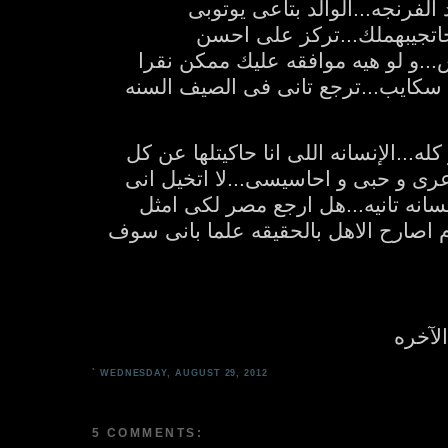
 الفرنجه...الوالد بتاعى يوتوبى
حاتجيبهملك...تركز على احسن
...و لو هيه موافقه عليك ممكن نقرا
لى سكايب...ترجع تانى فى الصيف السنه
له...الإنسانه اللى انا حاكيتلها عن كل
عرى و حبى و احاسيسى...لا اتخيل انى
نه تانيه...هل ارجع مصر لكى امثل
م اصارح الاهل بالحقيقه علما بانى سوف
الآخره
`
WEDNESDAY, AUGUST 29, 2012
5 COMMENTS: