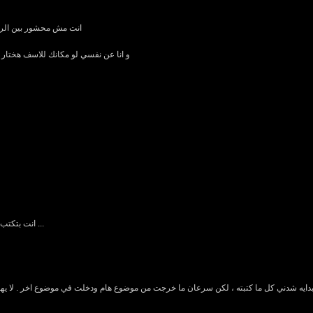
انت مش محشور بين الرض
و انا عن نفسي لو مكانك للاسف هختار 
انت بتكتب اللى انا ببقى عايز اكتبه ... انا مفشوخ في النقطة دي زيك بالظبط ...
لبدايه شدني كل ما كتبته ، لكن سرعان ما خرجت من موضوع هام ودخلت في موضوع اخر . لا يهمن