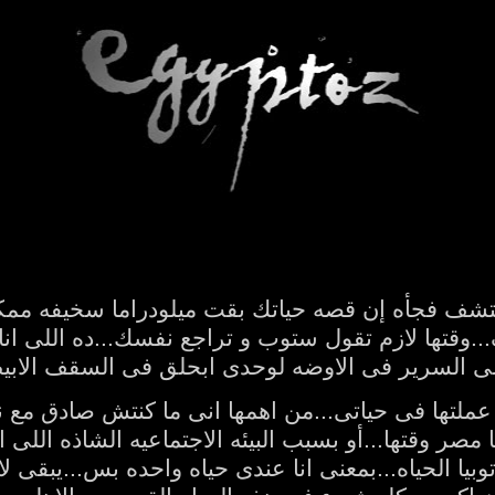
تشف فجأه إن قصه حياتك بقت ميلودراما سخيفه ممكن
.وقتها لازم تقول ستوب و تراجع نفسك...ده اللى ان
على السرير فى الاوضه لوحدى ابحلق فى السقف الاب
عملتها فى حياتى...من اهمها انى ما كنتش صادق مع ن
 مصر وقتها...أو بسبب البيئه الاجتماعيه الشاذه اللى
بيا الحياه...بمعنى انا عندى حياه واحده بس...يبقى ل