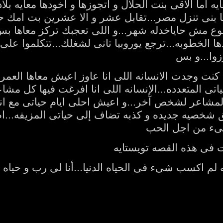
ه اما الاقى بنت الحلال و اتجوزها و اخودها معايه بلاد
يا بنى تنزل مصر...تقابل عشر و الا عشرين بت امك 
ضوع مش حاياخدله شهر...و اللى تعجبك تركز معاها بس
دها الخطوبه...ترجع يوروبيا تانى لشغلك...تتكلموا ع
زوا...و بس
 كنت وجدت الانسانه اللى انا عاوز اعيش معاها العمر ك
ى المتعدده...الإنسانه اللى انا افرغت فيها كل مشا
مشاعر لشخص آخر...و اعيش احلى ايام حياتى مع انسا
لق شخصيه جديده و كذبه تضاف إلى حياتى المزيفه...ا
ء من اجل الحب
نت فى هذه القصه تويستايه
ه لم اكسب شىء فى الحياه الدنيا...أنا لى رب و حياه 