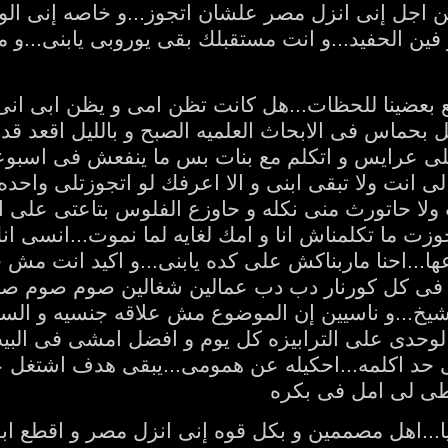
ن اجل إنى انزل مصر علشان اتجوز...و خاصه إنى الولد
 فين الحفيد...و انت مستقبلك بقى يوروبى يابنى...و مي
 مع بعضينا للحظات...هل كانت تظن امى و يظن ابى انى 
 بحماس فى الابحاث العلميه الصبح و بالليل اقعد قدام
لى عرايس و اتكلم مع بنات بس ما ينفعش فى اسبوعين
 لى انت ولا تبقى ابنى و الا اعرفك لو اتجوزتلى واح
 ولا حاتورث منى نكله و حاوزع الفلوس بتاعتى على الغ
تجوزت ما تكلمناش انا و امك لغايه لما نموت...انسى ا
ها...احنا ماربناكش على كده يابنى...و اكيد انت مش حا
 فى كل كورنار دب دب عمالين شغالين صوم صوم صوم 
يخ...و ناسيين إن الموضوع مش علاقه جنسيه و السلا
 لوحدى على الترابيزه كل يوم و افضل امشى فى الب
ى حد اكلمه...احكيله عن همومى...يبقى هدف اشتغل 
عطى لى امل فى بكره
يا...اهل مصممين و بكل قوه إنى انزل مصر و اقطع ابحا