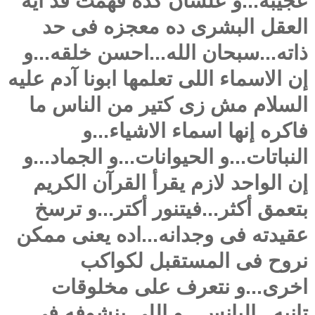
عجيبه...و علشان كده فهمت قد ايه
العقل البشرى ده معجزه فى حد
ذاته...سبحان الله...احسن خلقه...و
إن الاسماء اللى تعلمها ابونا آدم عليه
السلام مش زى كتير من الناس ما
فاكره إنها اسماء الاشياء...و
النباتات...و الحيوانات...و الجماد...و
إن الواحد لازم يقرأ القرآن الكريم
بتعمق أكثر...فيتنور أكتر...و ترسخ
عقيدته فى وجدانه...اده يعنى ممكن
نروح فى المستقبل لكواكب
اخرى...و نتعرف على مخلوقات
تانيه...اليانس...و اللى بنشوفه فى