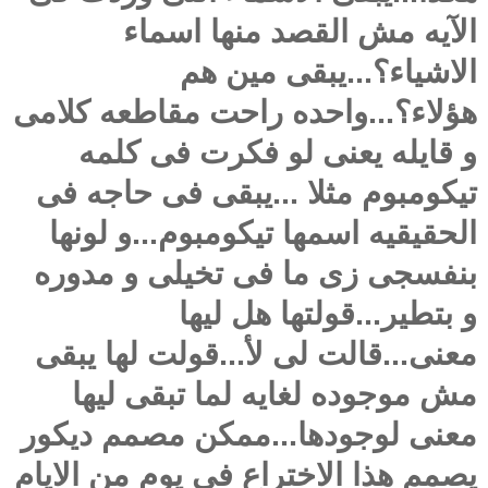
الآيه مش القصد منها اسماء
الاشياء؟...يبقى مين هم
هؤلاء؟...واحده راحت مقاطعه كلامى
و قايله يعنى لو فكرت فى كلمه
تيكومبوم مثلا ...يبقى فى حاجه فى
الحقيقيه اسمها تيكومبوم...و لونها
بنفسجى زى ما فى تخيلى و مدوره
و بتطير...قولتها هل ليها
معنى...قالت لى لأ...قولت لها يبقى
مش موجوده لغايه لما تبقى ليها
معنى لوجودها...ممكن مصمم ديكور
يصمم هذا الاختراع فى يوم من الايام