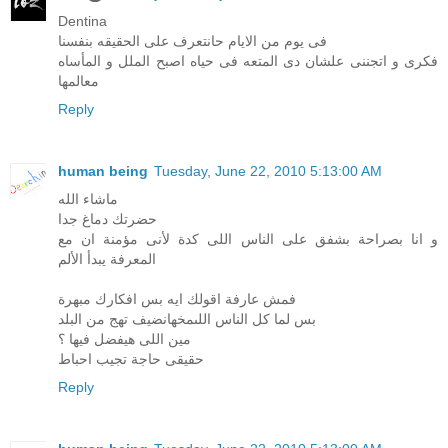
Dentina
فى يوم من الايام حانتعرف على الحقيقه بنفسنا
فكرى و اتجننى علشان دى المتعه فى حياه اصبح الملل و المأساه
معالمها
Reply
human being
Tuesday, June 22, 2010 5:13:00 AM
ماشاء الله
حضرتك دماغ جدا
و انا بصراحة بشفق على الناس اللى كدة لأنى مؤمنة ان مع
المعرفة يبدأ الألم
فمش عارفة اقولك ايه بس افكارك مبهرة
بس لما كل الناس اللىمخهانضيف تهج من البلد
مين اللى هيفضل فيها ؟
حقيقى حاجة تجيب احباط
Reply