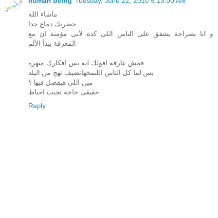
human being
Tuesday, June 22, 2010 5:13:00 AM
ماشاء الله
حضرتك دماغ جدا
و انا بصراحة بشفق على الناس اللى كدة لأنى مؤمنة ان مع
المعرفة يبدأ الألم
فمش عارفة اقولك ايه بس افكارك مبهرة
بس لما كل الناس اللىمخهانضيف تهج من البلد
مين اللى هيفضل فيها ؟
حقيقى حاجة تجيب احباط
Reply