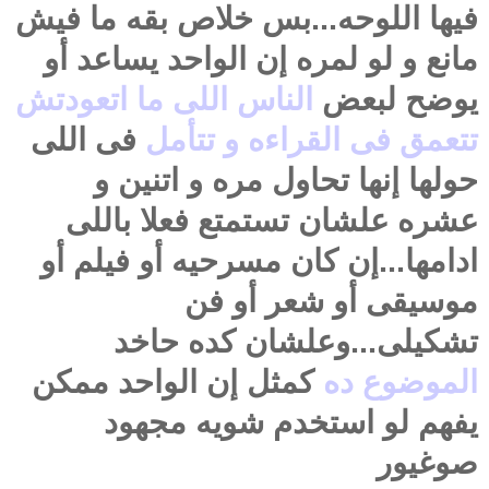
فيها اللوحه...بس خلاص بقه ما فيش
مانع و لو لمره إن الواحد يساعد أو
يوضح لبعض
الناس اللى ما اتعودتش
تتعمق فى القراءه و تتأمل
فى اللى
حولها إنها تحاول مره و اتنين و
عشره علشان تستمتع فعلا باللى
ادامها...إن كان مسرحيه أو فيلم أو
موسيقى أو شعر أو فن
تشكيلى...وعلشان كده حاخد
الموضوع ده
كمثل إن الواحد ممكن
يفهم لو استخدم شويه مجهود
صوغيور