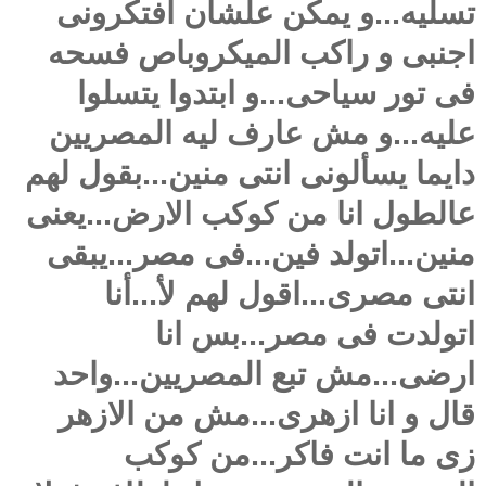
تسليه...و يمكن علشان افتكرونى
اجنبى و راكب الميكروباص فسحه
فى تور سياحى...و ابتدوا يتسلوا
عليه...و مش عارف ليه المصريين
دايما يسألونى انتى منين...بقول لهم
عالطول انا من كوكب الارض...يعنى
منين...اتولد فين...فى مصر...يبقى
انتى مصرى...اقول لهم لأ...أنا
اتولدت فى مصر...بس انا
ارضى...مش تبع المصريين...واحد
قال و انا ازهرى...مش من الازهر
زى ما انت فاكر...من كوكب