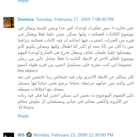
Reply
Dentina
Tuesday, February 17, 2009 7:08:00 PM
علي فكره دا مش تفكيرك لوحدك كتير جدا وببص للسما وبفكر في
موضوع الكائنات افضائيه د وانها ممكن بتبص علينا فعلا وبفتكر في
فتره من الفترات انتشرت فيها اشاعه ان فيه كائنات فضائيه بتراقبنا
بس دا كان من 15 سنه او اكتر كنا اطفال وقتها وممكن يكونو كانو
بيضحكوا علينا علشان نخاف ونبطل نخرج في الشارع لوحدنا المهم
موضوع العالم الاخر او الابعاد التانيه دا فعلا شاغل بالي من زمان
خصوصا اني كنت بتفرج علي مسلسل اجنبي من فتره طوله اسمو
the sliders
كان بيتكلم عن الابعاد الاخري وان فيه اشخاص زينا عايشين في بعد
تاني وكده بس حياتهم مرتبطه بحياتنا برضو يعني حياتنا ليها مستبل
مشتك مع اختلافات بسيطه
علي العموم الموضوع ده بحس اني ممكن اتجنن لما فكر فيه زياده
عن اللزوم واكتفي بتفكي في حياتي ومستقبلي ال ملوش معالم
:D thanx
Reply
WS
Monday, February 23, 2009 12:39:00 PM