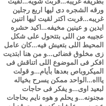
بطريقه غريبه...قربت شويه...لقيت
ورقه الشجره دى ليها اربع رجلين
غريبه...قربت اكتر لقيت ليها اتنين
ايدين و عينين مخيفه...اكيد حشره
عجيبه من اللى بتتحول على شكل
المحيط اللى بتعيش فيه...كان عامل
زى مخلوق فضائى...و من هنا ابتديت
افكر فى الموضوع اللى اتناقش فى
الميكروباص بعدها بأيام...و قولت
ياااه...الواحد ممكن يسرح بخياله
لبعيد اوى...و يفكر فى حاجات
مجنونه...و يحلم و هوه نايم بحاجات