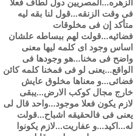
الزهره...المصريين دول لطاف فعلا
فى وقت الزنقه...قول لنا بقه ليه
متأكد إن فى مخلوقات
فضائيه...قولت لهم ببساطه علشان
اساس وجود اى كلمه ليها معنى
واضح فى مخنا...هو وجودها فى
الواقع...يعنى لو فى فمخنا كلمه كائن
فضائى...و معناها مخلوق عايش
خارج مجال كوكب الارض...يبقى
لازم يكون فعلا موجود...واحد قال لى
يعنى فى فالحقيقه اشباح...قولت
له...اكيد...و عفاريت...لازم يكونوا