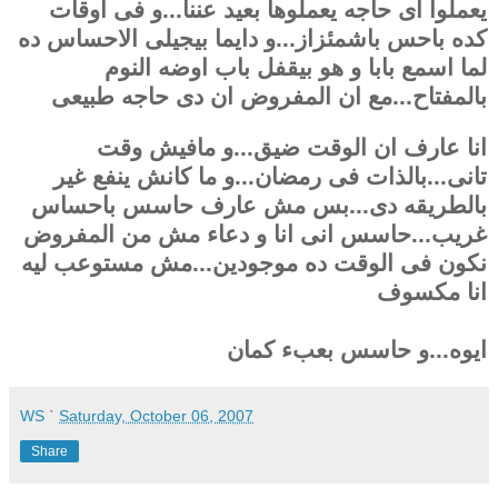
يعملوا اى حاجه يعملوها بعيد عننا...و فى اوقات
كده باحس باشمئزاز...و دايما بيجيلى الاحساس ده
لما اسمع بابا و هو بيقفل باب اوضه النوم
بالمفتاح...مع ان المفروض ان دى حاجه طبيعى
انا عارف ان الوقت ضيق...و مافيش وقت
تانى...بالذات فى رمضان...و ما كانش ينفع غير
بالطريقه دى...بس مش عارف حاسس باحساس
غريب...حاسس انى انا و دعاء مش من المفروض
نكون فى الوقت ده موجودين...مش مستوعب ليه
انا مكسوف
ايوه...و حاسس بعبء كمان
WS
`
Saturday, October 06, 2007
Share