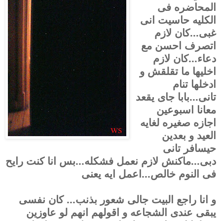
المحاضره فى
الكليه حاسيت انى
غبى...كان لازم
اتصرف احسن مع
دعاء...كان لازم
اخليها ما تقلقش و
ادخلها تنام
تانى...بابا جاى يقعد
معانا اسبوعين
اجازه صغيره لغايه
العيد و بعدين
حيسافر تانى
دبى...ماكنش لازم نعمل فشكله...بس انا كنت رايح
فى النوم خالص...اعمل ايه يعنى
و انا راجع البيت جالى شعور بذنب... كان نفسى
يبقى عندى الشجاعه و اقولهم انهم لو عاوزين