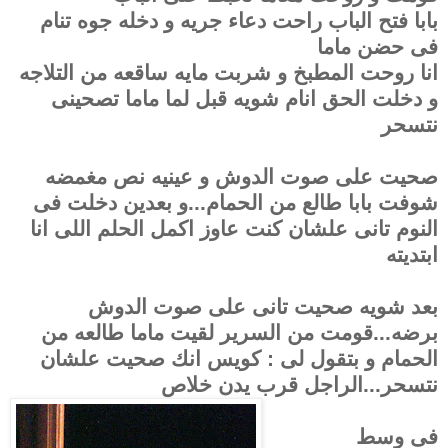
بابا فتح الباب راحت دعاء جريه و دخله جوه تنام
فى حضن ماما
انا روحت المطبخ و شربت مايه ساقعه من التلاجه
و دخلت الحق انام شويه قبل لما ماما تصحينى
نتسحر
صحيت على صوت الدوش و عينيه نص مغمضه
شوفت بابا طالع من الحمام...و بعدين دخلت فى
النوم تانى علشان كنت عاوز اكمل الحلم اللى انا
ابتديته
بعد شويه صحيت تانى على صوت الدوش
برضه...قومت من السرير لقيت ماما طالعه من
الحمام و بتقول لى : كويس انك صحيت علشان
نتسحر...الراجل قرب يدن خلاص
فى وسط